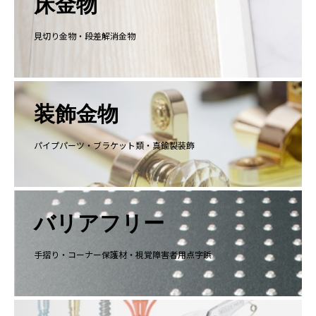
床金物
見切り金物・段差解消金物
装飾金物
パイプパーツ・ブラケット類・真鍮製装飾
バリアフリー
手摺り・コーナー保護材・視覚障害者用点字鋲