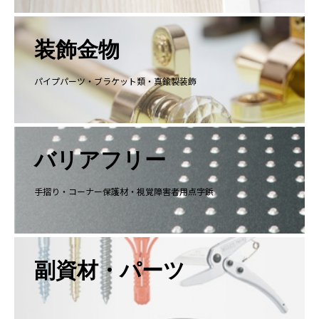
装飾金物
パイプパーツ・ブラケット類・真鍮製装飾
バリアフリー
手摺り・コーナー保護材・視覚障害者用点字鋲
副資材・パーツ