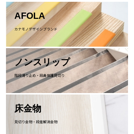
AFOLA
カナモノデザインブランド
ノンスリップ
階段滑り止め・段鼻保護見切り
床金物
見切り金物・段差解消金物