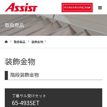
取扱商品
取扱製品
装飾金物
ホーム
装飾金物
階段装飾金物
丁番サル受けセット
65-493SET