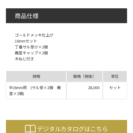
商品仕様
ゴールドメッキ仕上げ
16mmセット
丁番サル受け×2個
義星キャップ×2個
木ねじ付き
規格
価格（税抜）
単位
Φ16mm用 (サル受×2個 義
28,000
セット
星×2個)
デジタルカタログはこちら