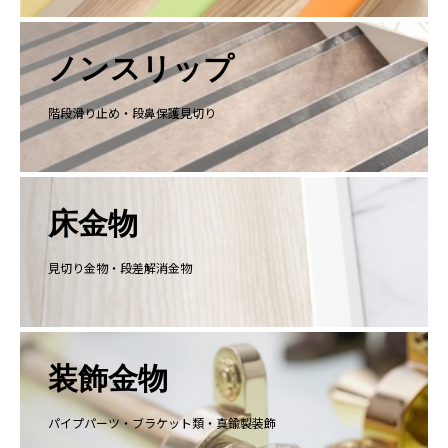
ノンスリップ
階段滑り止め・段鼻保護見切り
床金物
見切り金物・段差解消金物
装飾金物
パイプパーツ・ブラケット類・真鍮製装飾