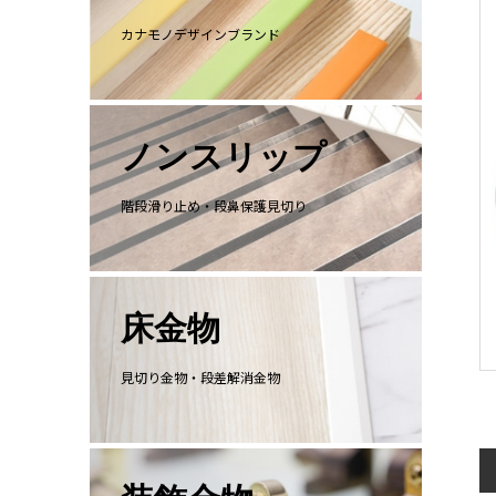
カナモノデザインブランド
ノンスリップ
階段滑り止め・段鼻保護見切り
床金物
見切り金物・段差解消金物