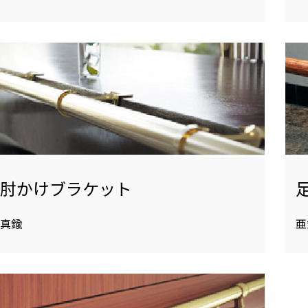
肘かけブラケット
真鍮
亜