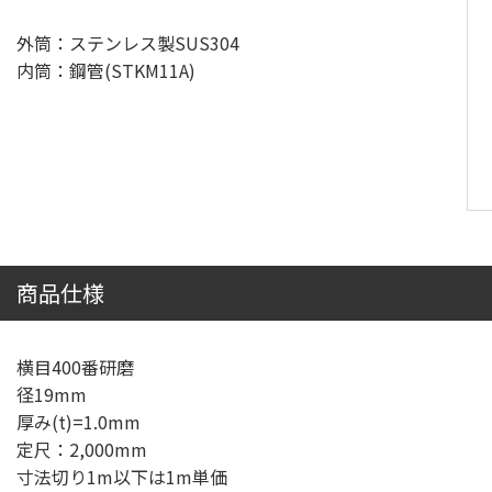
外筒：ステンレス製SUS304
内筒：鋼管(STKM11A)
商品仕様
横目400番研磨
径19mm
厚み(t)=1.0mm
定尺：2,000mm
寸法切り1m以下は1m単価