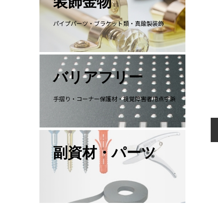
装飾金物
パイプパーツ・ブラケット類・真鍮製装飾
バリアフリー
手摺り・コーナー保護材・視覚障害者用点字鋲
副資材・パーツ