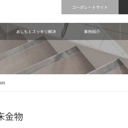
コーポレートサイト
あしもとスッキリ解決
事例紹介
605
床金物