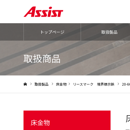
トップページ
取扱製品
取扱商品
取扱製品
床金物
リースマーク 境界標示鋲
20-6
ホーム
床金物