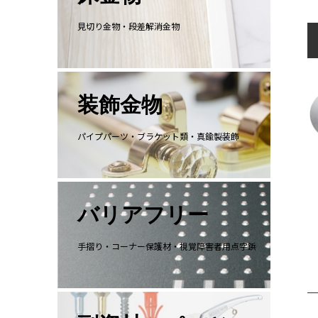
見切り金物・段差解消金物
装飾金物
パイプパーツ・ブラケット類・真鍮製装飾
バリアフリー
手摺り・コーナー保護材・視覚障害者用点字鋲