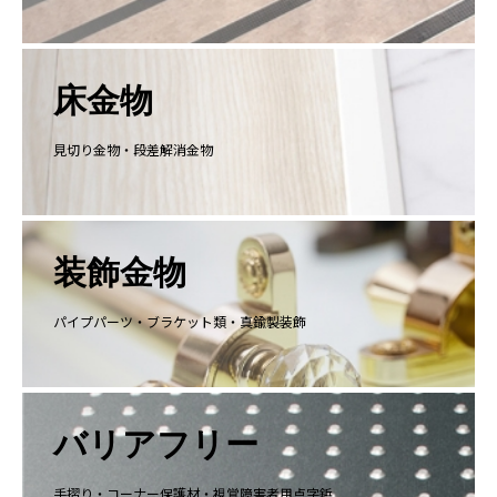
床金物
見切り金物・段差解消金物
装飾金物
パイプパーツ・ブラケット類・真鍮製装飾
バリアフリー
手摺り・コーナー保護材・視覚障害者用点字鋲