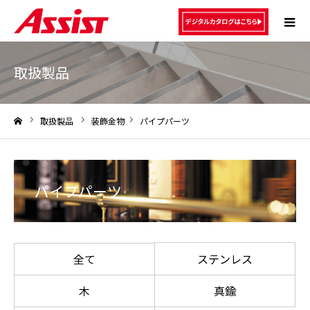
取扱製品
取扱製品
装飾金物
パイプパーツ
ホーム
パイプパーツ
ステンレス
全て
木
真鍮